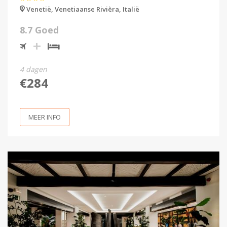
Venetië,
Venetiaanse Rivièra,
Italië
8.7 Goed
4 dagen
€284
MEER INFO