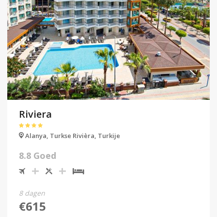
Riviera
Alanya,
Turkse Rivièra,
Turkije
8.8 Goed
8 dagen
€615