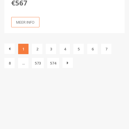
€567
MEER INFO
1
2
3
4
5
6
7
8
...
573
574