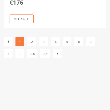
€176
MEER INFO
1
2
3
4
5
6
7
8
...
300
301